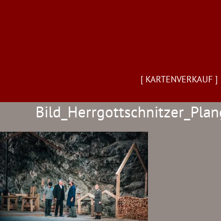
[ KARTENVERKAUF ]
Bild_Herrgottschnitzer_Pla