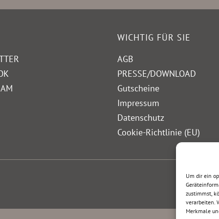
WICHTIG FÜR SIE
TTER
AGB
OK
PRESSE/DOWNLOAD
RAM
Gutscheine
Impressum
Datenschutz
Cookie-Richtlinie (EU)
Um dir ein o
Geräteinform
zustimmst, kö
verarbeiten.
Merkmale und