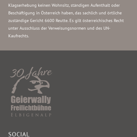
Klagserhebung keinen Wohnsitz, ständigen Aufenthalt oder
Beschäftigung in Österreich haben, das sachlich und örtliche
zuständige Gericht 6600 Reutte. Es gilt österreichisches Recht
unter Ausschluss der Verweisungsnormen und des UN-
Kaufrechts.
SOCIAL