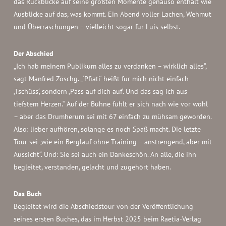
das Rückblicke auf seine größten Momente genauso enthält wie
Ausblicke auf das, was kommt. Ein Abend voller Lachen, Wehmut
und Überraschungen – vielleicht sogar für Luis selbst.
Der Abschied
„Ich hab meinem Publikum alles zu verdanken – wirklich alles“,
sagt Manfred Zöschg. „‘Pfiati‘ heißt für mich nicht einfach
‚Tschüss‘, sondern ‚Pass auf dich auf‘. Und das sag ich aus
tiefstem Herzen.“ Auf der Bühne fühlt er sich nach wie vor wohl
– aber das Drumherum sei mit 67 einfach zu mühsam geworden.
Also: lieber aufhören, solange es noch Spaß macht. Die letzte
Tour sei „wie ein Berglauf ohne Training – anstrengend, aber mit
Aussicht“. Und: Sie sei auch ein Dankeschön. An alle, die ihn
begleitet, verstanden, gelacht und zugehört haben.
Das Buch
Begleitet wird die Abschiedstour von der Veröffentlichung
seines ersten Buches, das im Herbst 2025 beim Raetia-Verlag