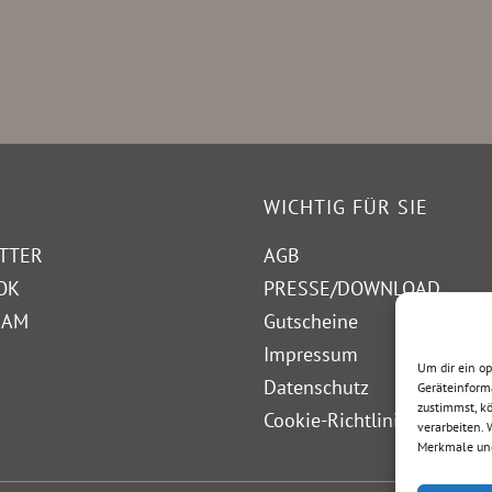
WICHTIG FÜR SIE
TTER
AGB
OK
PRESSE/DOWNLOAD
RAM
Gutscheine
Impressum
Um dir ein o
Datenschutz
Geräteinform
zustimmst, kö
Cookie-Richtlinie (EU)
verarbeiten.
Merkmale und