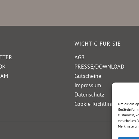
WICHTIG FÜR SIE
TTER
AGB
OK
PRESSE/DOWNLOAD
RAM
Gutscheine
Impressum
Datenschutz
Cookie-Richtlinie (EU)
Um dir ein o
Geräteinform
zustimmst, kö
verarbeiten.
Merkmale und