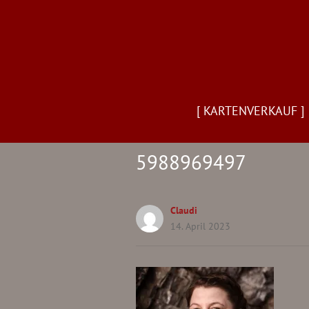
[ KARTENVERKAUF ]
5988969497
Claudi
14. April 2023