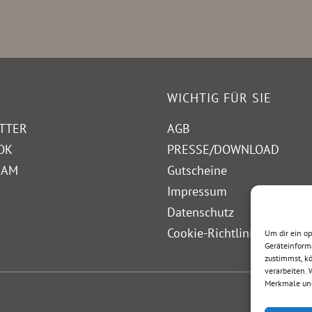
WICHTIG FÜR SIE
TTER
AGB
OK
PRESSE/DOWNLOAD
RAM
Gutscheine
Impressum
Datenschutz
Cookie-Richtlinie (EU)
Um dir ein o
Geräteinform
zustimmst, kö
verarbeiten.
Merkmale und