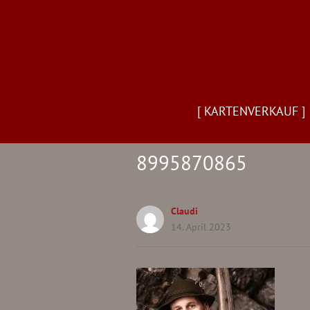
[ KARTENVERKAUF ]
8995870865
Claudi
14. April 2023